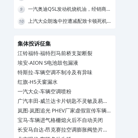
动机严重抖动，4S店需自费维修
一汽奥迪Q5L发动机烧机油，经销商推
9
诿不予解决
上汽大众朗逸中控遭减配致卡顿死机，
10
要求换869主机
集体投诉征集
江铃福特-福特烈马前桥支架断裂
埃安-AION S电池鼓包漏液
特斯拉-车辆空调不制冷及有异味
红旗-H5天窗漏水
一汽大众-车辆空调喷粉
广汽丰田-威兰达卡片钥匙不灵敏及易消
磁
岚图-岚图追光 PHEV厂家虚假宣传车辆配
置与功能
宝马-车辆进气格栅熄火后不自动关闭
长安马自达-昂克赛拉空调膨胀阀垫片生
锈