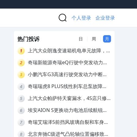
个人登录
企业登录
热门投诉
日
周
月
上汽大众朗逸变速箱机电单元故障，厂
1
家不作为
奇瑞新能源奇瑞eQ行驶中突发动力受
2
限报警和车辆无法正常快充，厂家推脱
小鹏汽车G3高速行驶突发动力中断，
3
拒绝三电质保
存在严重安全隐患
奇瑞瑞虎8 PLUS线性刹车总泵故障，
4
4S店需自费更换
上汽大众帕萨特天窗漏水，4S店只修
5
车不赔偿
埃安AION S更换动力电池后续航锐
6
减，售后拒不提供维修档案
奇瑞艾瑞泽5前挡风玻璃自裂和车身多
7
处返锈，4S店需自费维修
北京奔驰C级进气凸轮轴位置偏移致发
8