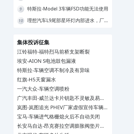
要求换869主机
特斯拉-Model 3车辆FSD功能无法使用
9
理想汽车L9尾部星环灯内部进水，厂
10
家拒绝赔付
集体投诉征集
江铃福特-福特烈马前桥支架断裂
埃安-AION S电池鼓包漏液
特斯拉-车辆空调不制冷及有异味
红旗-H5天窗漏水
一汽大众-车辆空调喷粉
广汽丰田-威兰达卡片钥匙不灵敏及易消
磁
岚图-岚图追光 PHEV厂家虚假宣传车辆配
置与功能
宝马-车辆进气格栅熄火后不自动关闭
长安马自达-昂克赛拉空调膨胀阀垫片生
锈