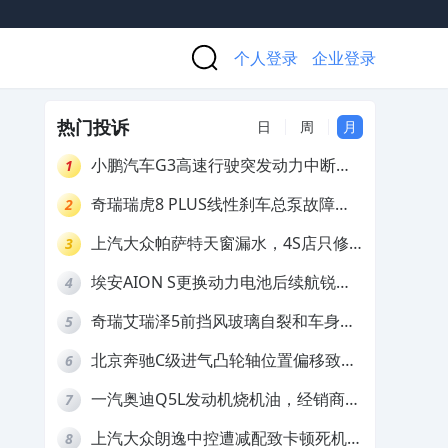
个人登录
企业登录
热门投诉
日
周
月
小鹏汽车G3高速行驶突发动力中断，
1
存在严重安全隐患
奇瑞瑞虎8 PLUS线性刹车总泵故障，
2
4S店需自费更换
上汽大众帕萨特天窗漏水，4S店只修
3
车不赔偿
埃安AION S更换动力电池后续航锐
4
减，售后拒不提供维修档案
奇瑞艾瑞泽5前挡风玻璃自裂和车身多
5
处返锈，4S店需自费维修
北京奔驰C级进气凸轮轴位置偏移致发
6
动机严重抖动，4S店需自费维修
一汽奥迪Q5L发动机烧机油，经销商推
7
诿不予解决
上汽大众朗逸中控遭减配致卡顿死机，
8